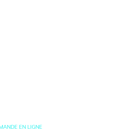
MANDE EN LIGNE
Burgers Maison
Nos Bowls